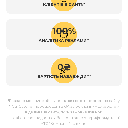
КЛІЄНТІВ З САЙТУ
*
100%
АНАЛІТИКА РЕКЛАМИ
**
0₴
ВАРТІСТЬ НАЗАВЖДИ
***
*Вказано можливе збільшення кількості звернень із сайту.
**CallCatcher передає дані в GA за рекламним джерелом
відвідувача сайту, який замовив дзвінок.
***CallCatcher надається безкоштовно у тарифному плані
АТС “Компанія” та вище.