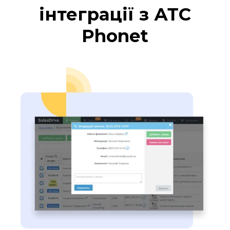
інтеграції з АТС
заявок, продажів з кожної рекламної
кампанії
Phonet