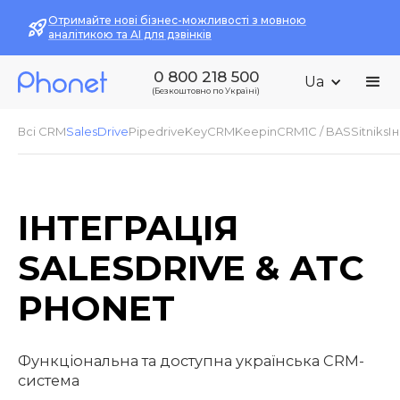
Отримайте нові бізнес-можливості з мовною
аналітикою та AI для дзвінків
0 800 218 500
Ua
(Безкоштовно по Україні)
Всі CRM
SalesDrive
Pipedrive
KeyCRM
KeepinCRM
1С / BAS
Sitniks
І
ІНТЕГРАЦІЯ
SALESDRIVE & АТС
PHONET
Функціональна та доступна українська CRM-
система