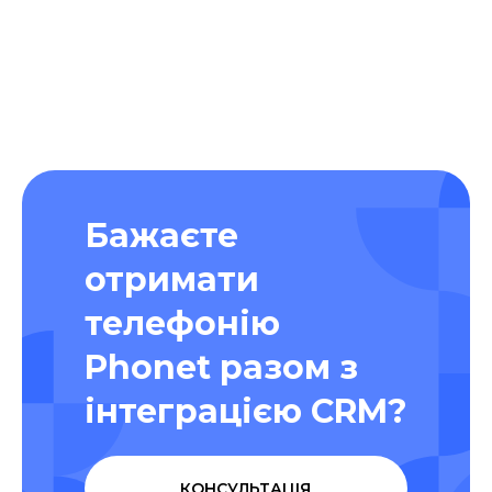
Бажаєте
отримати
телефонію
Phonet разом з
інтеграцією CRM?
КОНСУЛЬТАЦІЯ