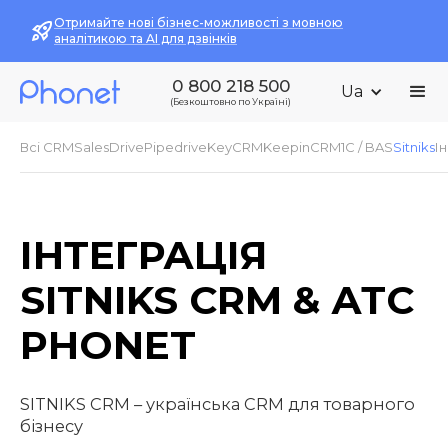
Отримайте нові бізнес-можливості з мовною
аналітикою та AI для дзвінків
0 800 218 500
Ua
(Безкоштовно по Україні)
Всі CRM
SalesDrive
Pipedrive
KeyCRM
KeepinCRM
1С / BAS
Sitniks
І
ІНТЕГРАЦІЯ
SITNIKS CRM & АТС
PHONET
SITNIKS CRM – українська CRM для товарного
бізнесу