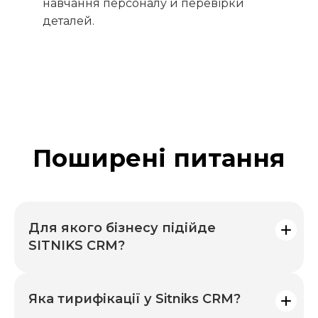
навчання персоналу й перевірки
деталей.
Поширені питання
Для якого бізнесу підійде
SITNIKS CRM?
Підходить для бізнесу, який займається
роздрібною торгівлею через соціальні мережі,
Яка тирифікації у Sitniks CRM?
інтернет-магазини та маркетплейси.